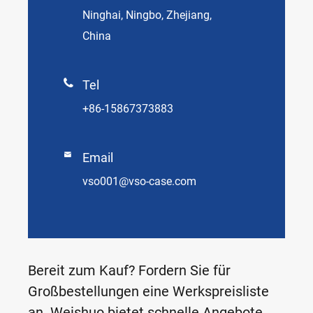
Ninghai, Ningbo, Zhejiang,
China

Tel
+86-15867373883

Email
vso001@vso-case.com
Bereit zum Kauf? Fordern Sie für
Großbestellungen eine Werkspreisliste
an. Weishuo bietet schnelle Angebote