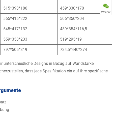
515*393*186
459*330*170
Wechat
565*416*222
506*350*204
545*417*132
489*354*116,5
559*358*233
519*295*191
797*505*319
734,5*440*274
ir unterschiedliche Designs in Bezug auf Wandstärke,
zustellen, dass jede Spezifikation ein auf ihre spezifische
argumente
satz
habung