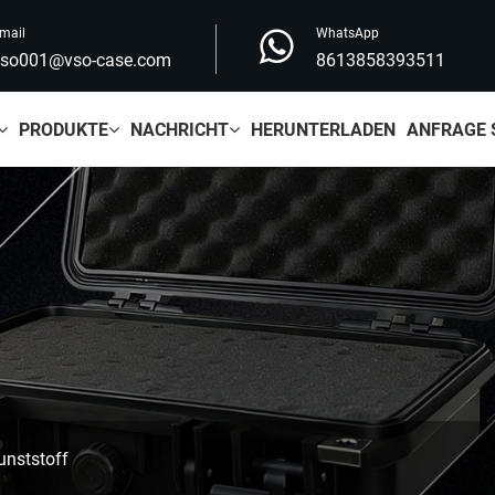
mail
WhatsApp
vso001@vso-case.com
8613858393511
PRODUKTE
NACHRICHT
HERUNTERLADEN
ANFRAGE 
unststoff