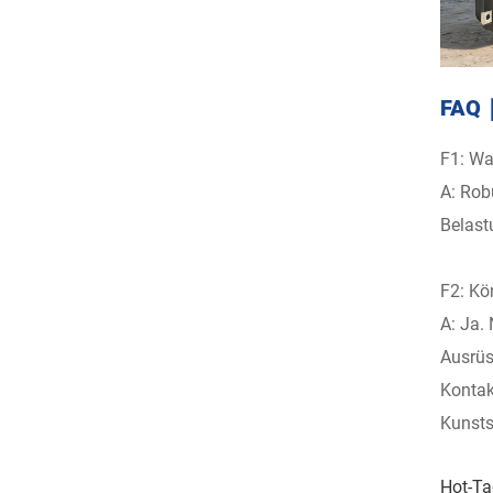
FAQ｜
F1: Wa
A: Rob
Belast
F2: Kö
A: Ja.
Ausrüs
Kontak
Kunsts
Hot-Ta