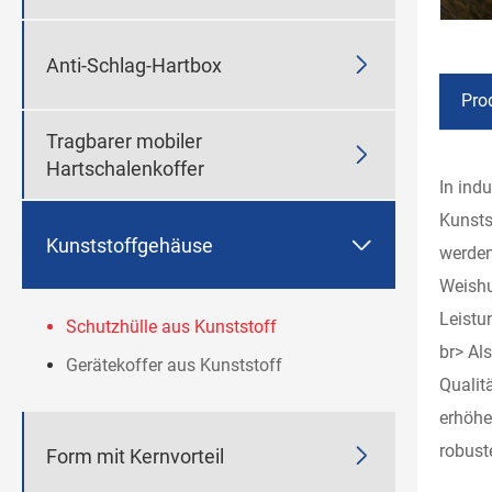

Anti-Schlag-Hartbox
Pro
Tragbarer mobiler

Hartschalenkoffer
In ind
Kunsts

Kunststoffgehäuse
werden
Weishu
Leistu
Schutzhülle aus Kunststoff
br> Al
Gerätekoffer aus Kunststoff
Qualit
erhöhe
robust

Form mit Kernvorteil