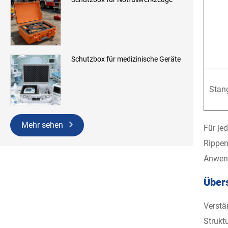
Schutzbox für medizinische Geräte
Stan
Mehr sehen
Für je
Rippen
Anwend
Übers
Verstä
Strukt