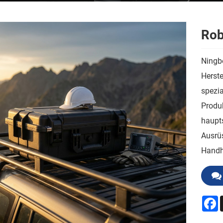
Rob
Ningbo
Herste
spezia
Produ
haupts
Ausrü
Handh
F