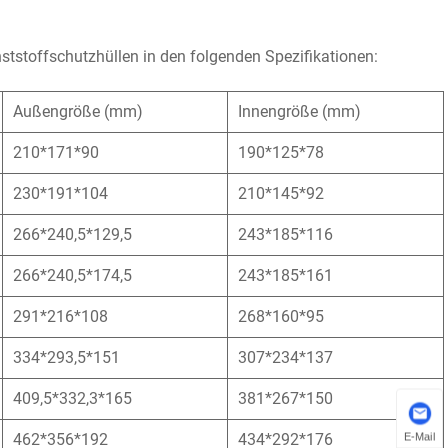
tstoffschutzhüllen in den folgenden Spezifikationen:
Außengröße (mm)
Innengröße (mm)
210*171*90
190*125*78
230*191*104
210*145*92
266*240,5*129,5
243*185*116
266*240,5*174,5
243*185*161
291*216*108
268*160*95
334*293,5*151
307*234*137
409,5*332,3*165
381*267*150
462*356*192
434*292*176
E-Mail